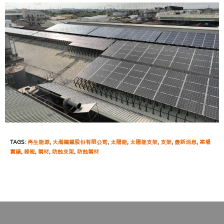
TAGS:
再生能源
,
大瀚鋼鐵股份有限公司
,
太陽能
,
太陽能支架
,
支架
,
最新消息
,
案場
實績
,
綠能
,
鋼材
,
防蝕支架
,
防蝕鋼材