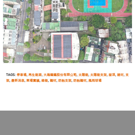
TAGS:
停車場
,
再生能源
,
大瀚鋼鐵股份有限公司
,
太陽能
,
太陽能支架
,
屋頂
,
建材
,
支
架
,
最新消息
,
案場實績
,
綠能
,
鋼材
,
防蝕支架
,
防蝕鋼材
,
風雨球場