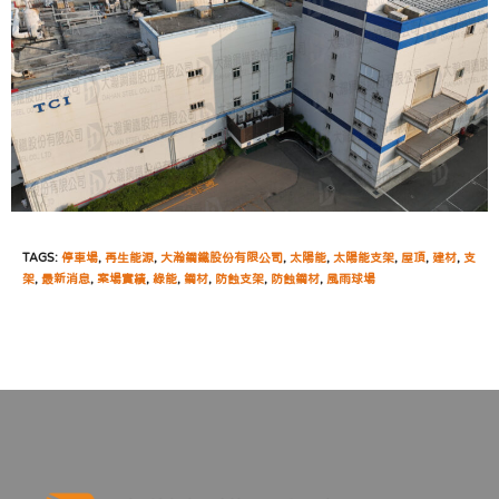
TAGS:
停車場
,
再生能源
,
大瀚鋼鐵股份有限公司
,
太陽能
,
太陽能支架
,
屋頂
,
建材
,
支
架
,
最新消息
,
案場實績
,
綠能
,
鋼材
,
防蝕支架
,
防蝕鋼材
,
風雨球場