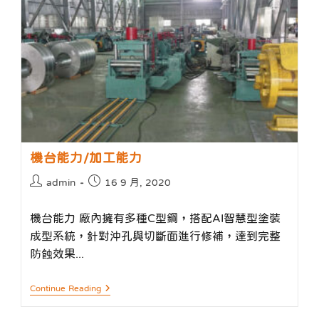
機台能力/加工能力
Post
Post
admin
16 9 月, 2020
author:
published:
機台能力 廠內擁有多種C型鋼，搭配AI智慧型塗裝
成型系統，針對沖孔與切斷面進行修補，達到完整
防蝕效果...
機
Continue Reading
台
能