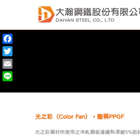
F
a
T
c
w
E
e
i
m
L
b
t
a
i
o
t
i
n
o
e
l
e
光之彩（Color Fan），簡稱PPGF
k
r
光之彩鋼材所使用之冷軋鋼板連續熱浸鍍5%鋁鋅合