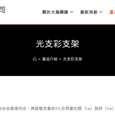
關於大瀚鋼鐵
最新消息
產
光支彩支架
>
產品介紹
>
光支彩支架
金處理而成，其鍍層含量鋁5%及微量的鑭（La）與鈰（Ce），