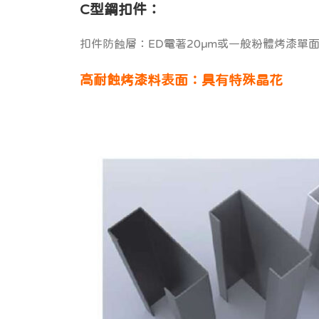
C
型鋼扣件：
扣件防蝕層：ED電著20µm或一般粉體烤漆單面
高耐蝕烤漆料表面：具有特殊晶花