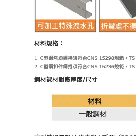
材料規格：
C
型鋼烤漆鋼捲須符合
CNS 15298
規範，
TS
C型鋼扣件鋼捲須符合CNS 15236規範，TS
鋼材裸材對應厚度
/
尺寸