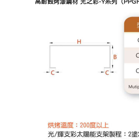
高耐蝕烤漆鋼材
光之彩
-Y
系列
（
PPG