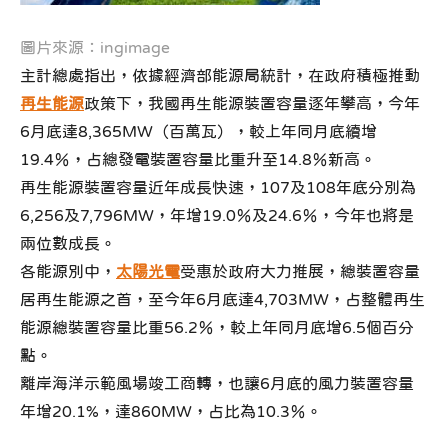
圖片來源：ingimage
主計總處指出，依據經濟部能源局統計，在政府積極推動
再生能源
政策下，我國再生能源裝置容量逐年攀高，今年
6月底達8,365MW（百萬瓦），較上年同月底續增
19.4％，占總發電裝置容量比重升至14.8％新高。
再生能源裝置容量近年成長快速，107及108年底分別為
6,256及7,796MW，年增19.0％及24.6％，今年也將是
兩位數成長。
各能源別中，
太陽光電
受惠於政府大力推展，總裝置容量
居再生能源之首，至今年6月底達4,703MW，占整體再生
能源總裝置容量比重56.2％，較上年同月底增6.5個百分
點。
離岸海洋示範風場竣工商轉，也讓6月底的風力裝置容量
年增20.1%，達860MW，占比為10.3％。