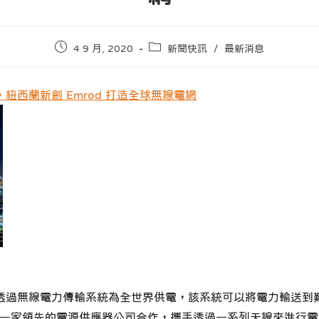
Post
Post
4 9 月, 2020
新聞快訊
/
最新消息
published:
category:
紐西蘭新創 Emrod 打造全球無線電網
透過無線電力傳輸系統為全世界供電，該系統可以將電力輸送到
它與一家領先的電源供應器公司合作，攜手透過一系列天線來進行