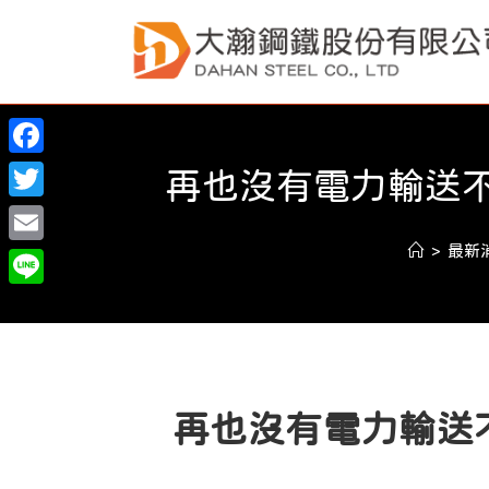
Skip
to
content
F
再也沒有電力輸送不
a
T
c
w
>
最新
E
e
i
m
L
b
t
a
i
o
t
i
n
o
e
l
e
k
再也沒有電力輸送不
r