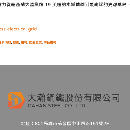
力從紐西蘭大陸橫跨 19 英哩的水域傳輸到最南端的史都華島（Ste
s electrical grid
最新消息
,
綠能
,
鋼材
,
防蝕支架
,
防蝕鋼材
地址：801高雄市前金區中正四路151號2F