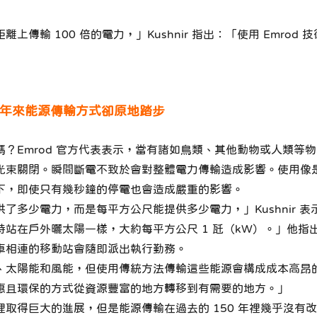
傳輸 100 倍的電力，」Kushnir 指出：「使用 Emro
0 年來能源傳輸方式卻原地踏步
？Emrod 官方代表表示，當有諸如鳥類、其他動物或人類等
光束關閉。瞬間斷電不致於會對整體電力傳輸造成影響。使用像
下，即使只有幾秒鐘的停電也會造成嚴重的影響。
了多少電力，而是每平方公尺能提供多少電力，」Kushnir 
站在戶外曬太陽一樣，大約每平方公尺 1 瓩（kW）。」他指
車相連的移動站會隨即派出執行勤務。
太陽能和風能，但使用傳統方法傳輸這些能源會構成成本高昂的巨大
惠且環保的方式從資源豐富的地方轉移到有需要的地方。」
得巨大的進展，但是能源傳輸在過去的 150 年裡幾乎沒有改變，