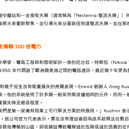
繼站和一支接收天線（通常稱為「Rectenna 整流天線」）所
會將光束重新聚焦，並引導光束沿著路徑到達整流天線，並在那
輸 100 倍電力
家、電氣工程師和發明家於一身的尼古拉‧特斯拉（Nikola Te
1950 年代開啟了歐洲與美洲之間的電話通訊，最近幾十年更
幾乎完全沒有能量損失的亮麗表現。Emrod 創辦人 Greg Ku
強調，他的系統使用了許多與一般家用微波爐相同的元件，然而一般
量損失降至最低程度。
是第一家擁有商業上可行解決方案的供應商，」Kushnir 表示
英尺。該公司官方代表表示，實在沒有理由會認為該系統無法在數
容易地傳輸到山區，抑或舖設傳統電線過於危險或過於昂貴的任