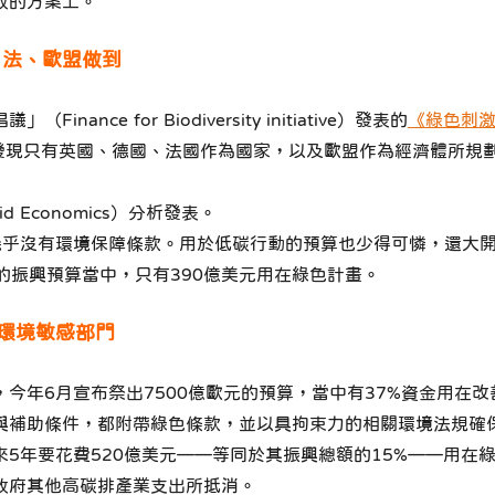
放的方案上。
、法、歐盟做到
ce for Biodiversity initiative）發表的
《綠色刺
體，發現只有英國、德國、法國作為國家，以及歐盟作為經濟體所
vid Economics）分析發表。
幾乎沒有環境保障條款。用於低碳行動的預算也少得可憐，還大
元的振興預算當中，只有390億美元用在綠色計畫。
入環境敏感部門
今年6月宣布祭出7500億歐元的預算，當中有37%資金用在
與補助條件，都附帶綠色條款，並以具拘束力的相關環境法規確
5年要花費520億美元——等同於其振興總額的15%——用在
政府其他高碳排產業支出所抵消。