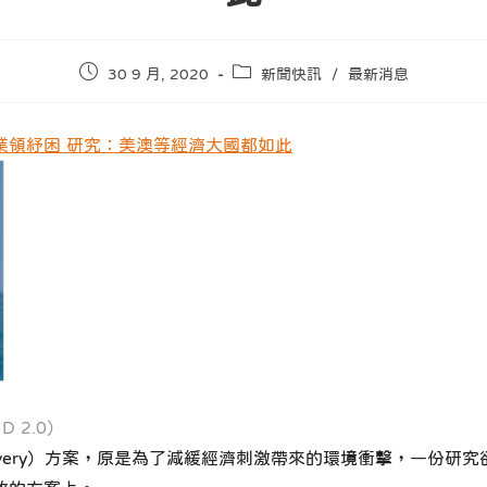
Post
Post
30 9 月, 2020
新聞快訊
/
最新消息
published:
category:
業領紓困 研究：美澳等經濟大國都如此
D 2.0）
ecovery）方案，原是為了減緩經濟刺激帶來的環境衝擊，一份