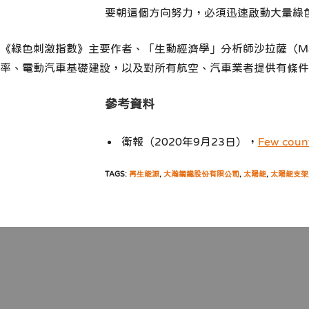
要朝這個方向努力，必須迅速啟動大量綠
《綠色刺激指數》主要作者、「生動經濟學」分析師沙拉薩（Mat
率、電動汽車基礎建設，以及對所有航空、汽車業者提供有條件
參考資料
衛報（2020年9月23日），
Few count
TAGS:
再生能源
,
大瀚鋼鐵股份有限公司
,
太陽能
,
太陽能支架