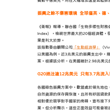
費數千億美元，用在大幅增加溫室氣體排
振興之餘不傷害環境 全球僅英、德
《衛報》報導，聯合國「生物多樣性財務倡議」（Finan
Index），檢視世界最大的20個經濟
果是利大於弊。
該指數委由顧問公司
「生動經濟學」
（Vi
以美國為例，近3兆美元的振興支出中，
案。根據該分析，在美國總計2.98兆美
G20挹注逾12兆美元 只有3.7兆流
各國綠色振興方案中，歐盟處於領先地位，
自然資源的保存與恢復，且所有紓困貸款
相對優於競爭對手國家的南韓，宣布接下來
業。但分析顯示，這些正面效益可能會被