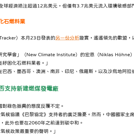
向全球經濟挹注超過12兆美元，但僅有3.7兆美元流入環境敏感
化石燃料業
on Tracker）本月23日發表的
另一份分析
證實，遙遙領先的歐盟，
（New Climate Institute）的宏恩（Niklas H
並紓困化石燃料業者。」
在巴西、墨西哥、澳洲、南非、印尼、俄羅斯，以及沙烏地阿拉
否支持新建燃煤發電廠
國對綠色振興的態度反覆不定。
發氣候協議《巴黎協定》支持者的廣泛擔憂。然而，中國國家主席
，此外也要在2060年之前達到碳中和。
球氣候政策最重要的聲明。」