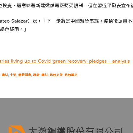
色投資，這意味著新建燃煤電廠將受限制。但在習近平發表宣布
eo Salazar）說，「下一步將是中國緊急表態，疫情後振
綠色紓困。」
ries living up to Covid ‘green recovery’ pledges – analysis
,
建材
,
支架
,
最新消息
,
綠能
,
鋼材
,
防蝕支架
,
防蝕鋼材