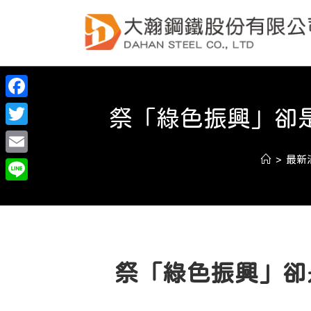
Skip
to
content
F
祭「綠色振興」卻
a
T
c
w
>
最新
E
e
i
m
L
b
t
a
i
o
t
i
n
o
e
l
e
k
祭「綠色振興」卻
r