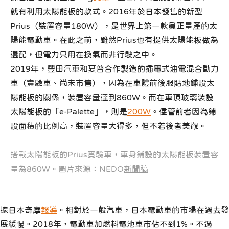
就有利用太陽能板的款式。2016年於日本發售的新型
Prius（裝置容量180W），是世界上第一款真正量產的太
陽能電動車。在此之前，雖然Prius也有提供太陽能板做為
選配，但電力只用在換氣而非行駛之中。
2019年，豐田汽車和夏普合作製造的插電式油電混合動力
車（實驗車、尚未市售），因為在車體前後服貼地鋪設太
陽能板的關係，裝置容量達到860W。而在車頂玻璃裝設
太陽能板的「e-Palette」，則是
200W
。儘管前者因為鋪
設面積的比例高，裝置容量大得多，但不若後者美觀。
搭載太陽能板的Prius實驗車，車身鋪設的太陽能板裝置容
量為860W。圖片來源：NEDO
新聞稿
據日本奇摩
報導
。相對於一般汽車，日本電動車的市場在過去發
展緩慢。2018年，電動車加燃料電池車市佔不到1%。不過