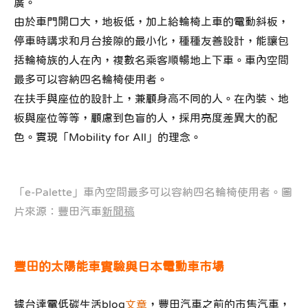
廣。
由於車門開口大，地板低，加上給輪椅上車的電動斜板，
停車時講求和月台接隙的最小化，種種友善設計，能讓包
括輪椅族的人在內，複數名乘客順暢地上下車。車內空間
最多可以容納四名輪椅使用者。
在扶手與座位的設計上，兼顧身高不同的人。在內裝、地
板與座位等等，顧慮到色盲的人，採用亮度差異大的配
色。實現「Mobility for All」的理念。
「e-Palette」車內空間最多可以容納四名輪椅使用者。圖
片來源：豐田汽車
新聞稿
豐田的太陽能車實驗與日本電動車市場
據台達電低碳生活blog
文章
，豐田汽車之前的市售汽車，